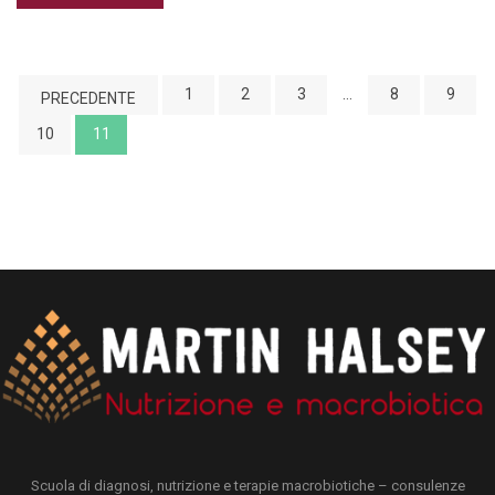
1
2
3
…
8
9
PRECEDENTE
10
11
Scuola di diagnosi, nutrizione e terapie macrobiotiche – consulenze