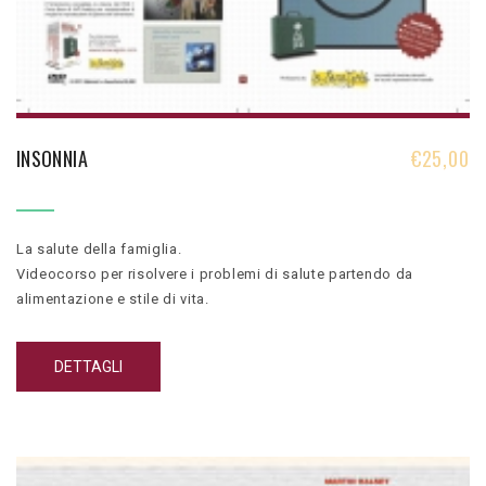
INSONNIA
€
25,00
La salute della famiglia.
Videocorso per risolvere i problemi di salute partendo da
alimentazione e stile di vita.
Rafforza la salute, migliora l’aspetto fisico e aiuta a prevenire le
malattiepiù diffuse.
DETTAGLI
Contiene: corso teorico, corso di cucina e breve riassunto corso
base