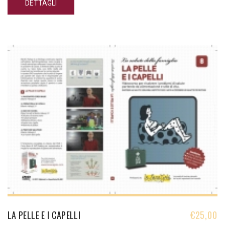
DETTAGLI
Contiene: corso teorico, corso di cucina e breve riassunto corso
base
LA PELLE E I CAPELLI
€
25,00