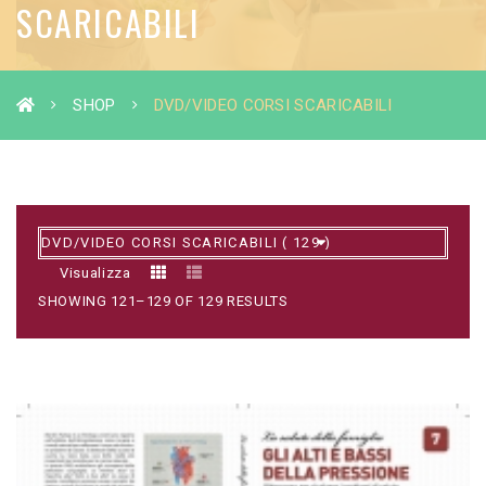
SCARICABILI
SHOP
DVD/VIDEO CORSI SCARICABILI
Visualizza
SHOWING 121–129 OF 129 RESULTS