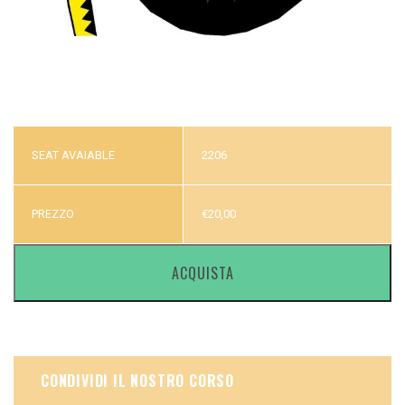
SEAT AVAIABLE
2206
PREZZO
€
20,00
ACQUISTA
CONDIVIDI IL NOSTRO CORSO